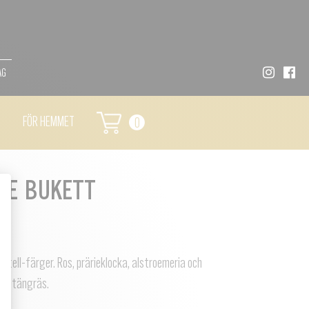
AG
FÖR HEMMET
0
DE BUKETT
tell-färger. Ros, prärieklocka, alstroemeria och
 fontängräs.