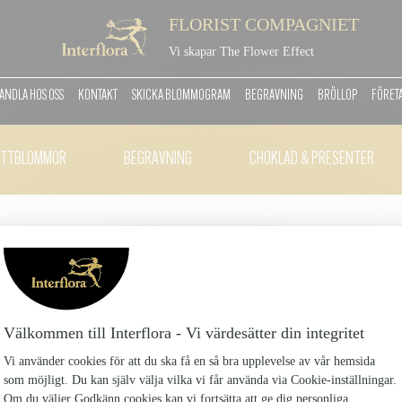
FLORIST COMPAGNIET
Vi skapar The Flower Effect
ANDLA HOS OSS
KONTAKT
SKICKA BLOMMOGRAM
BEGRAVNING
BRÖLLOP
FÖRET
ITTBLOMMOR
BEGRAVNING
CHOKLAD & PRESENTER
ROSA HIMMEL, LIGGAN
Rosa-himmel-liggande-bukett_4
779 kr
Liggande bukett med sommarens blommor i ljusa pas
limoium på en grön bädd av pistage, läderblad och