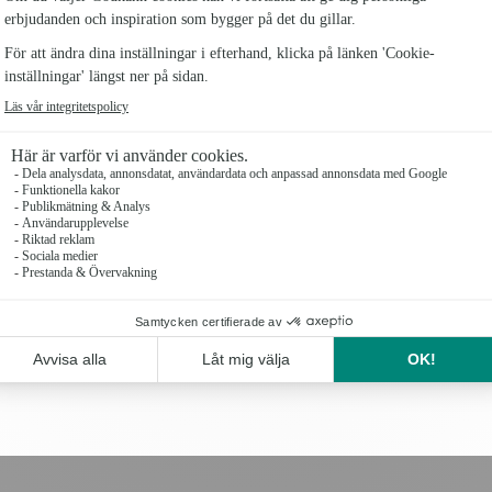
Levereras med din hälsning på ett textat kort, men
som tillval här nedan och butiken väljer färg som p
Om du närvarar på begravningen, kan du beställa h
begravningsplatsen.
Antal