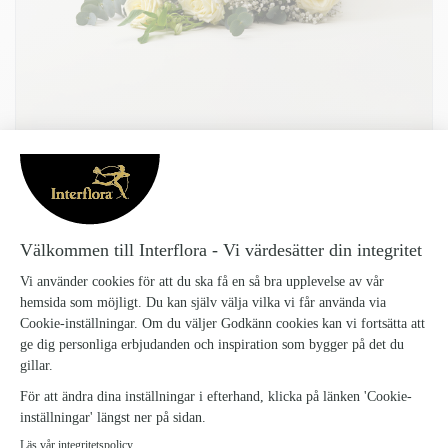
SAKNAD, LIGGANDE BUKETT
Saknad-liggande-bukett-_4
729 kr
Vita rosor och vit alstroemeria i perfekt harmoni med brudslöja på en