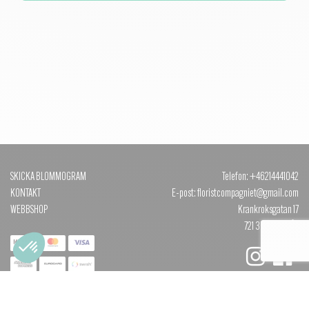
SKICKA BLOMMOGRAM
Telefon: +46214441042
KONTAKT
E-post: floristcompagniet@gmail.com
WEBBSHOP
Krankroksgatan 17
721 38 VÄSTERÅS